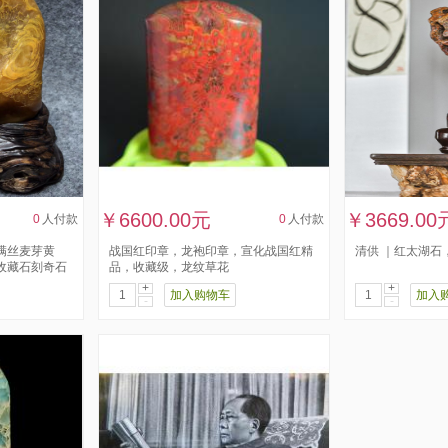
￥6600.00元
￥3669.00
0
人付款
0
人付款
满丝麦芽黄
战国红印章，龙袍印章，宣化战国红精
清供 ｜红太湖石
收藏石刻奇石
品，收藏级，龙纹草花
+
+
加入购物车
加入
-
-