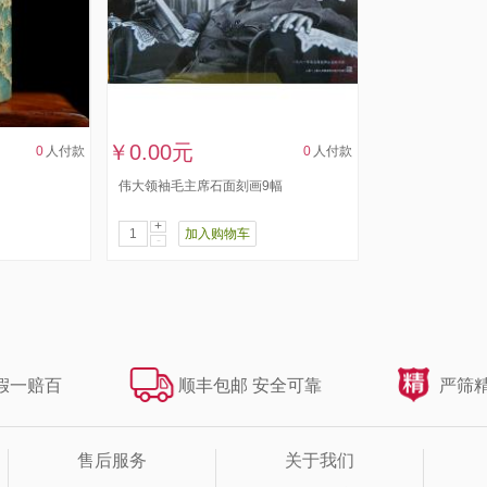
￥0.00元
0
人付款
0
人付款
伟大领袖毛主席石面刻画9幅
+
加入购物车
-
假一赔百
顺丰包邮 安全可靠
严筛精
售后服务
关于我们