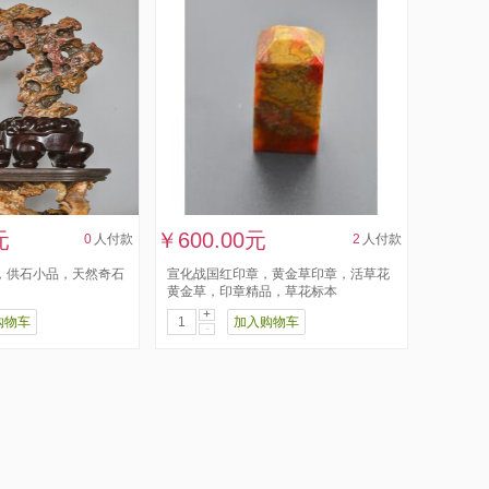
元
￥600.00元
0
人付款
2
人付款
，供石小品，天然奇石
宣化战国红印章，黄金草印章，活草花
黄金草，印章精品，草花标本
+
购物车
加入购物车
-