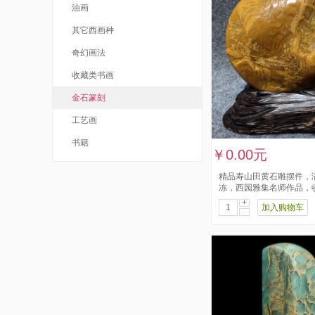
油画
其它西画种
奇幻画法
收藏类书画
金石篆刻
工艺画
书籍
￥0.00元
精品寿山田黄石雕摆件，
冻，西园雅集名师作品，
+
加入购物车
-