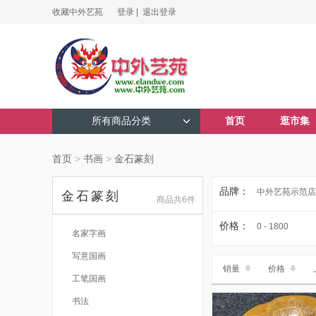
收藏中外艺苑
登录 |
退出登录
所有商品分类
首页
逛市集
首页
>
书画
>
金石篆刻
品牌：
中外艺苑示范店
金石篆刻
商品共6件
价格：
0 - 1800
名家字画
写意国画
销量
价格
工笔国画
书法