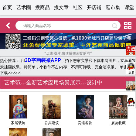
首页
艺术圈
搜商品
搜文章
社区
开店铺
逛市集
课堂
^点击图片,快速链接ai案例网^
3D字画装裱APP
热心推荐： 用
，拍下您家实景和下载本网图片，立马看实
景挂画效果。特简单，小软件不占内存，不用可卸载，完全洁净版。 单击文字
下载>>>>>
艺术范---全新艺术应用场景展示---设计中
家居装饰
公共建筑
宾馆餐饮
展览收藏