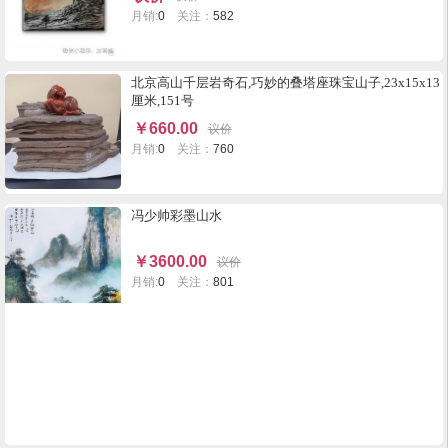
月销:
0
关注：
582
北京高山千层岩奇石,巧妙的叠塔座珠宝山子,23x15x13
厘米,151号
￥
660.00
议价
月销:
0
关注：
760
冯少帅彩墨山水
￥
3600.00
议价
月销:
0
关注：
801