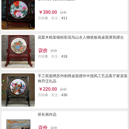
￥
390.00
议价
月销:
0
关注：
411
花梨木框架镶粉彩花鸟山水人物瓷板画桌面屏风摆台
议价
议价
月销:
0
关注：
418
手工双面绣苏州刺绣桌面摆件中国风工艺品客厅家居装
饰乔迁礼品
￥
220.00
议价
月销:
0
关注：
430
班长画作品
议价
议价