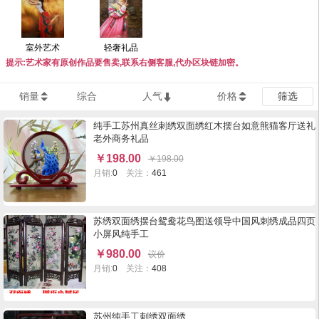
室外艺术
轻奢礼品
提示:艺术家有原创作品要售卖,联系右侧客服,代办区块链加密。
销量
综合
人气
价格
筛选
纯手工苏州真丝刺绣双面绣红木摆台如意熊猫客厅送礼
老外商务礼品
￥
198.00
￥
198.00
月销:
0
关注：
461
苏绣双面绣摆台鸳鸯花鸟图送领导中国风刺绣成品四页
小屏风纯手工
￥
980.00
议价
月销:
0
关注：
408
苏州纯手工刺绣双面绣