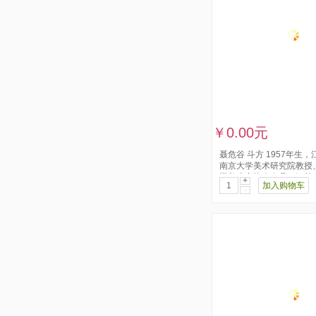
￥0.00元
聂危谷 斗方 1957年生
南京大学美术研究院教授
国美术家协会会员，江苏省美
+
加入购物车
-