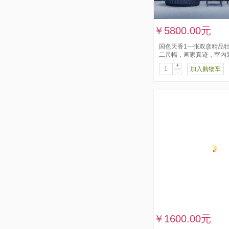
￥5800.00元
国色天香1---张双彦精品
二尺幅，画家真迹，室内
大厅主画
+
加入购物车
-
￥1600.00元