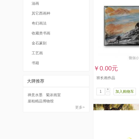
油画
其它西画种
奇幻画法
收藏类书画
金石篆刻
工艺画
书籍
￥0.00元
班长画作品
大牌推荐
+
加入购物车
-
禅意水墨
菊浓画室
崖柏精品博物馆
更多>