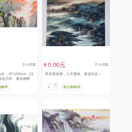
￥0.00元
0
人付款
0
人付款
， 97×240cm，21
李长田老师，八尺整纸，展览作品！
珍品力作，泰岳朝晖
合影...
+
购物车
加入购物车
-