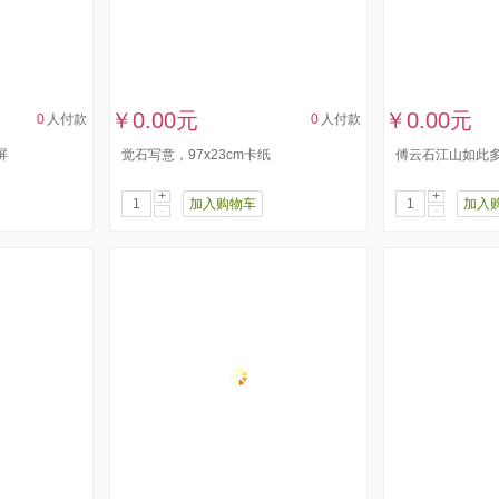
￥0.00元
￥0.00元
0
人付款
0
人付款
屏
觉石写意，97x23cm卡纸
傅云石江山如此多娇
+
+
加入购物车
加入
-
-