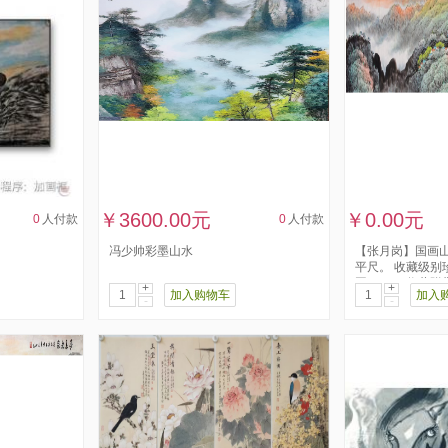
￥3600.00元
￥0.00元
0
人付款
0
人付款
冯少帅彩墨山水
【张月岗】国画山水
平尺。 收藏级别
图。 ——收藏附带
+
+
加入购物车
加入
-
-