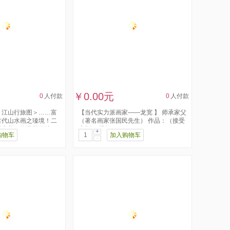
￥0.00元
0
人付款
0
人付款
＜江山行旅图＞……富
【当代实力派画家——龙宽 】 师承家父
古代山水画之瑧境！二
（著名画家张国民先生） 作品：（接受
之美，收藏不可缺...
定制） 规格：140x70...
+
购物车
加入购物车
-