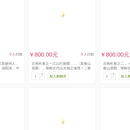
￥800.00元
￥800.00元
0
人付款
0
人付款
，江苏扬州人，
古画长卷之一江山行旅图……〈富春山
古画长卷之二，
、副院长，中
居图〉，堪称古代山水画之瑧境！二卷
春山居图，堪称
...
风格有阳刚阴柔之美，收藏不可缺一...
卷风格有阳刚阴柔
+
+
加入购物车
加入
-
-