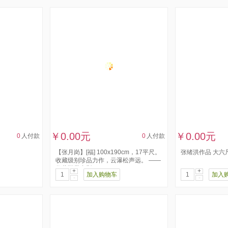
￥0.00元
￥0.00元
0
人付款
0
人付款
【张月岗】[福] 100x190cm，17平尺。
张绪洪作品 大六尺
收藏级别珍品力作，云瀑松声远。 ——
收藏附带合影，...
+
+
加入购物车
加入
-
-