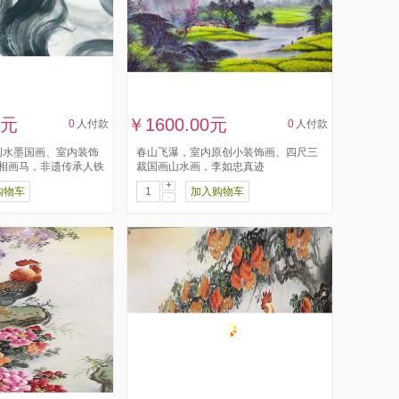
0元
￥1600.00元
0
人付款
0
人付款
创水墨国画、室内装饰
春山飞瀑，室内原创小装饰画、四尺三
五相画马，非遗传承人铁
裁国画山水画，李如忠真迹
+
购物车
加入购物车
-