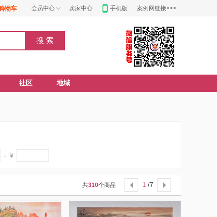
购物车
会员中心
卖家中心
手机版
案例网链接>>>
社区
地域
1
/7
共
310
个商品

