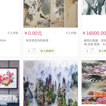
￥0.00元
￥16000.0
0
人付款
0
人付款
0cm
张浩登花鸟四条屏
破纸出龍媒，原
画 挂画 壁画，
马飞花作品真迹
+
+
加入购物车
加入
-
-