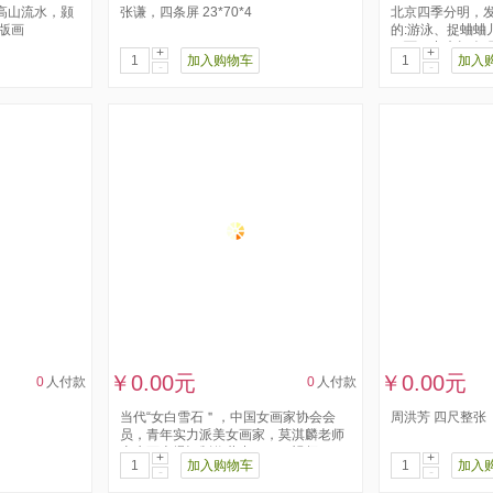
高山流水，颢
张谦，四条屏 23*70*4
北京四季分明，
版画
的:游泳、捉蛐蛐
下雨了出来打伞玩
+
+
加入购物车
加入
-
-
￥0.00元
￥0.00元
0
人付款
0
人付款
当代“女白雪石＂，中国女画家协会会
周洪芳 四尺整张
员，青年实力派美女画家，莫淇麟老师
山水画火爆订制收藏中！！！视频、...
+
+
加入购物车
加入
-
-