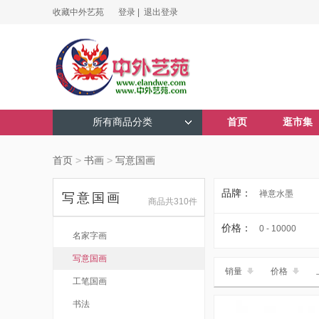
收藏中外艺苑
登录 |
退出登录
所有商品分类
首页
逛市集
首页
>
书画
>
写意国画
品牌：
禅意水墨
写意国画
商品共310件
价格：
0 - 10000
名家字画
写意国画
销量
价格
工笔国画
书法