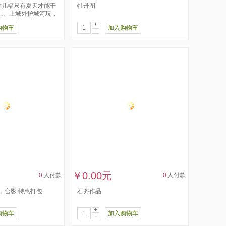
发几幅只有夏天才能干
牡丹图
儿、上城外护城河玩，
、雨后叠小船、...
+
购物车
加入购物车
-
￥0.00元
0
人付款
0
人付款
 ，合影 特惠打包
石齐作品
+
购物车
加入购物车
-