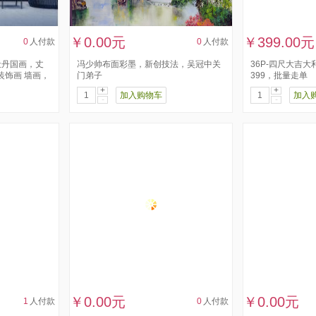
￥0.00元
￥399.00元
0
人付款
0
人付款
牡丹国画，丈
冯少帅布面彩墨，新创技法，吴冠中关
36P-四尺大吉大
装饰画 墙画，
门弟子
399，批量走单
+
+
加入购物车
加入
-
-
￥0.00元
￥0.00元
1
人付款
0
人付款