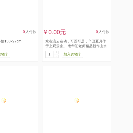
￥0.00元
0
人付款
0
人付款
150x97cm
水在流云在动，可游可居，辛丑夏月作
于上观云舍。 韦华初老师精品新作山水
+
购物车
加入购物车
-