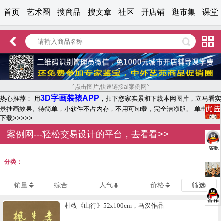
首页
艺术圈
搜商品
搜文章
社区
开店铺
逛市集
课堂
^点击图片,快速链接ai案例网^
3D字画装裱APP
热心推荐： 用
，拍下您家实景和下载本网图片，立马看实
景挂画效果。特简单，小软件不占内存，不用可卸载，完全洁净版。 单击文字
下载>>>>>
案例网---轻松交易设计的平台，去看看>>
分类：
销量
综合
人气
价格
筛选
杜牧《山行》52x100cm，马汉作品