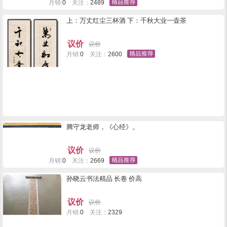
月销:
0
关注：
2489
上：万丈红尘三杯酒 下：千秋大业一壶茶
议价
议价
月销:
0
关注：
2600
腾守龙老师，《心经》。
议价
议价
月销:
0
关注：
2669
孙晓云书法精品 长卷 价高
议价
议价
月销:
0
关注：
2329