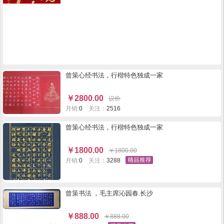
曾策心经书法，行楷特色独成一家
￥
2800.00
议价
月销:
0
关注：
2516
曾策心经书法，行楷特色独成一家
￥
1800.00
￥
1800.00
月销:
0
关注：
3288
曾策书法 ，毛主席沁园春.长沙
￥
888.00
￥
888.00