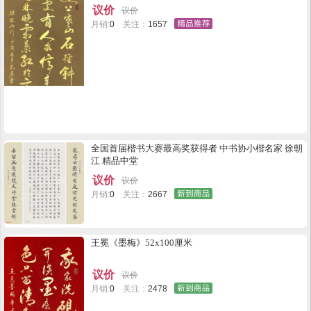
议价
议价
月销:
0
关注：
1657
全国首届楷书大赛最高奖获得者 中书协小楷名家 徐朝
江 精品中堂
议价
议价
月销:
0
关注：
2667
王冕《墨梅》52x100厘米
议价
议价
月销:
0
关注：
2478