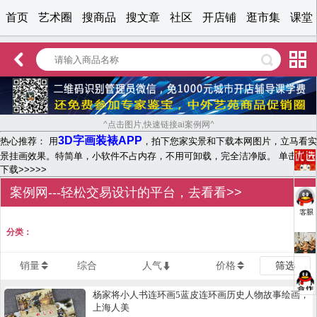
首页
艺术圈
搜商品
搜文章
社区
开店铺
逛市集
课堂
^点击图片,快速链接ai案例网^
3D字画装裱APP
热心推荐： 用
，拍下您家实景和下载本网图片，立马看实
景挂画效果。特简单，小软件不占内存，不用可卸载，完全洁净版。 单击文字
下载>>>>>
案例网---轻松交易设计的平台，去看看>>
分类：
销量
综合
人气
价格
筛选
杨家将小人书连环画5蓝皮连环画历史人物故事绘画，
上海人美