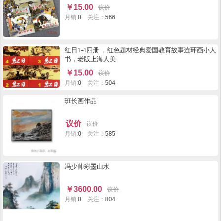
￥
15.00
议价
月销:
0
关注：
566
红日1-4四册 ，红色题材经典爱国教育故事连环画小人
书，老版上海人美
￥
15.00
议价
月销:
0
关注：
504
班长画作品
议价
议价
月销:
0
关注：
585
冯少帅彩墨山水
￥
3600.00
议价
月销:
0
关注：
804