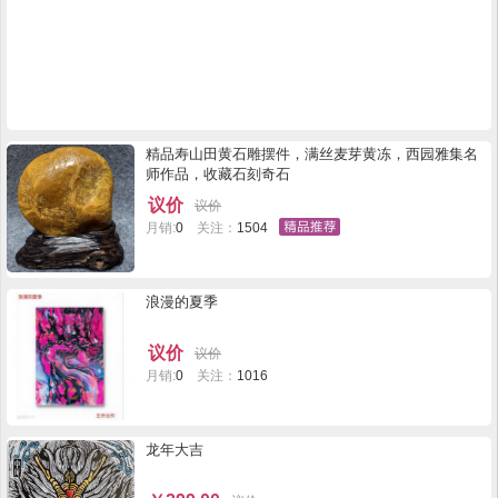
精品寿山田黄石雕摆件，满丝麦芽黄冻，西园雅集名
师作品，收藏石刻奇石
议价
议价
月销:
0
关注：
1504
浪漫的夏季
议价
议价
月销:
0
关注：
1016
龙年大吉