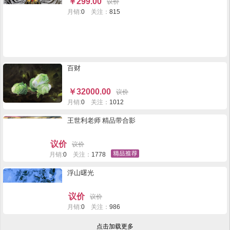
￥
299.00
议价
月销:
0
关注：
815
百财
￥
32000.00
议价
月销:
0
关注：
1012
王世利老师 精品带合影
议价
议价
月销:
0
关注：
1778
浮山曙光
议价
议价
月销:
0
关注：
986
点击加载更多