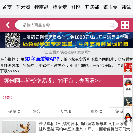
首页
艺术圈
搜商品
搜文章
社区
开店铺
逛市集
课堂
^点击图片,快速链接ai案例网^
3D字画装裱APP
热心推荐： 用
，拍下您家实景和下载本网图片，立马看实
景挂画效果。特简单，小软件不占内存，不用可卸载，完全洁净版。 单击文字
下载>>>>>
案例网---轻松交易设计的平台，去看看>>
分类：
销量
综合
人气
价格
筛选
精品崖柏摆件,镇宅神木,扭曲瘤花,象形舞神,书画家笔
挂珠宝架,高约60厘米,重约30斤。一面看像挺肚守门大