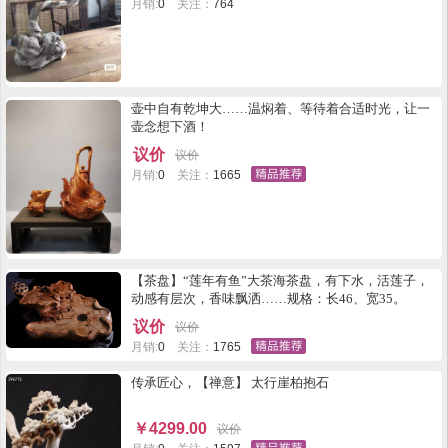
月销:
0
关注：
764
壶中自有乾坤大……温焖着、等待着合适时光，让一
壶念想下酒！
议价
议价
月销:
0
关注：
1665
【茶盘】“莲年有鱼”大茶海茶盘，有下水，活莲子，
动感有层次，香味飘洒……规格：长46、宽35。
议价
议价
月销:
0
关注：
1765
传承匠心，【禅意】 太行崖柏抱石
￥
4299.00
议价