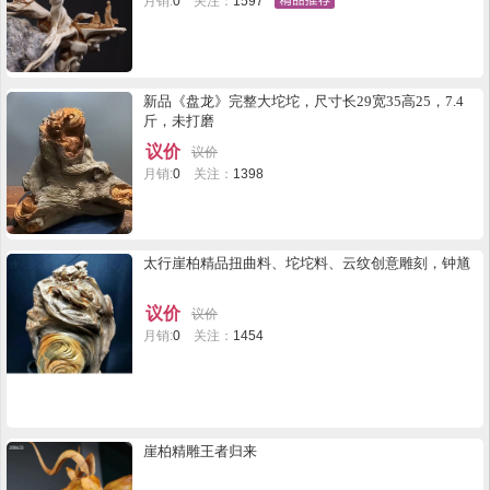
月销:
0
关注：
1597
新品《盘龙》完整大坨坨，尺寸长29宽35高25，7.4
斤，未打磨
议价
议价
月销:
0
关注：
1398
太行崖柏精品扭曲料、坨坨料、云纹创意雕刻，钟馗
议价
议价
月销:
0
关注：
1454
崖柏精雕王者归来