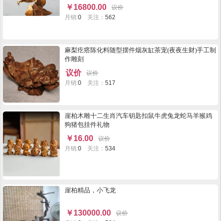
将军,另一面看像迎宾的童子,威风与喜悦并存。买后不
￥
16800.00
议价
寄垫台石。
月销:
0
关注：
562
麻梨疙瘩陈化料随型摆件烟灰缸茶宠(夜夜生财)手工制
作雕刻
议价
议价
月销:
0
关注：
517
崖柏木雕十二生肖汽车钥匙扣鼠牛虎兔龙蛇马羊猴鸡
狗猪包挂件礼物
￥
16.00
议价
月销:
0
关注：
534
崖柏精品，小飞龙
￥
130000.00
议价