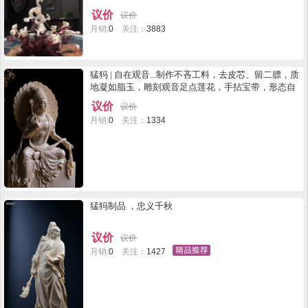
议价
议价
月销:
0
关注：
3883
猛犸 | 自在观音...制作不吝工料，去皮芯、留二膘，质
地凝如脂玉，雕刻观音足点莲花，手拈宝带，形态自
在灵动，侧首垂眸，如静听众生，神韵慈和柔美。 规
议价
议价
格：8.3*5*15cm 405g
月销:
0
关注：
1334
猛犸制品 ，忠义千秋
议价
议价
月销:
0
关注：
1427