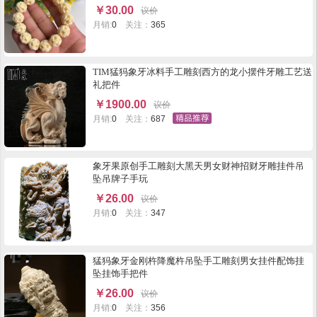
￥
30.00
议价
月销:
0
关注：
365
TIM猛犸象牙冰料手工雕刻西方的龙小摆件牙雕工艺送
礼把件
￥
1900.00
议价
月销:
0
关注：
687
象牙果原创手工雕刻大黑天男女财神招财牙雕挂件吊
坠吊牌子手玩
￥
26.00
议价
月销:
0
关注：
347
猛犸象牙金刚杵降魔杵吊坠手工雕刻男女挂件配饰挂
坠挂饰手把件
￥
26.00
议价
月销:
0
关注：
356