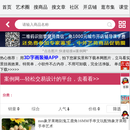
首页
艺术圈
搜商品
搜文章
社区
开店铺
逛市集
课堂
^点击图片,快速链接ai案例网^
3D字画装裱APP
热心推荐： 用
，拍下您家实景和下载本网图片，立马看实
景挂画效果。特简单，小软件不占内存，不用可卸载，完全洁净版。 单击文字
下载>>>>>
案例网---轻松交易设计的平台，去看看>>
分类：
销量
综合
人气
价格
筛选
mm象牙果雕刻鬼工鹿角16MM手串文玩配饰象牙果雕
手串艺术