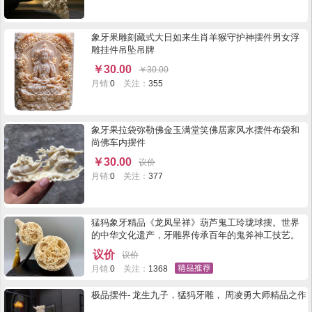
象牙果雕刻藏式大日如来生肖羊猴守护神摆件男女浮
雕挂件吊坠吊牌
￥
30.00
￥
30.00
月销:
0
关注：
355
象牙果拉袋弥勒佛金玉满堂笑佛居家风水摆件布袋和
尚佛车内摆件
￥
30.00
议价
月销:
0
关注：
377
猛犸象牙精品《龙凤呈祥》葫芦鬼工玲珑球摆。世界
的中华文化遗产，牙雕界传承百年的鬼斧神工技艺。
整体雕刻，结构复杂，工艺精湛，精妙绝伦，每层都
议价
议价
可以随意转动，上球直径7cm，17层，下球直径10m
月销:
0
关注：
1368
25层 每层都可以随意转动。搭配高端酸枝底座，高端
上档次，精雕细琢龙，凤，祥云，寓意祥瑞吉庆、富
极品摆件- 龙生九子，猛犸牙雕， 周凌勇大师精品之作
贵吉祥，招财辟邪！尺寸20x10cm 重428.9g