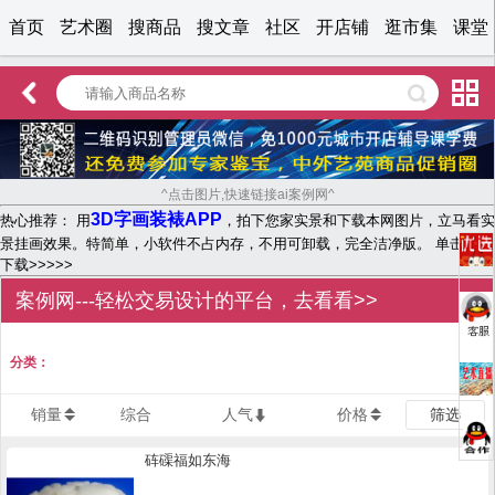
首页
艺术圈
搜商品
搜文章
社区
开店铺
逛市集
课堂
^点击图片,快速链接ai案例网^
3D字画装裱APP
热心推荐： 用
，拍下您家实景和下载本网图片，立马看实
景挂画效果。特简单，小软件不占内存，不用可卸载，完全洁净版。 单击文字
下载>>>>>
案例网---轻松交易设计的平台，去看看>>
分类：
销量
综合
人气
价格
筛选
砗磲福如东海