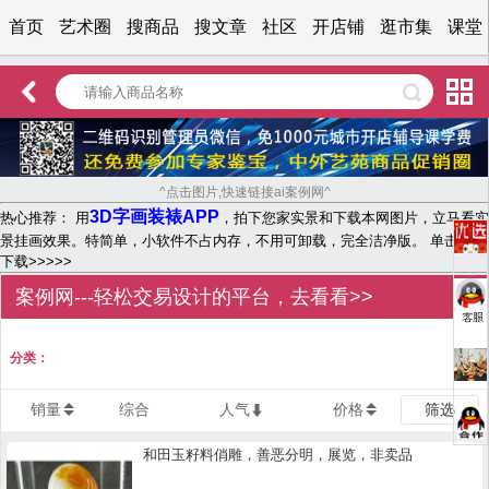
首页
艺术圈
搜商品
搜文章
社区
开店铺
逛市集
课堂
^点击图片,快速链接ai案例网^
3D字画装裱APP
热心推荐： 用
，拍下您家实景和下载本网图片，立马看实
景挂画效果。特简单，小软件不占内存，不用可卸载，完全洁净版。 单击文字
下载>>>>>
案例网---轻松交易设计的平台，去看看>>
分类：
销量
综合
人气
价格
筛选
和田玉籽料俏雕，善恶分明，展览，非卖品