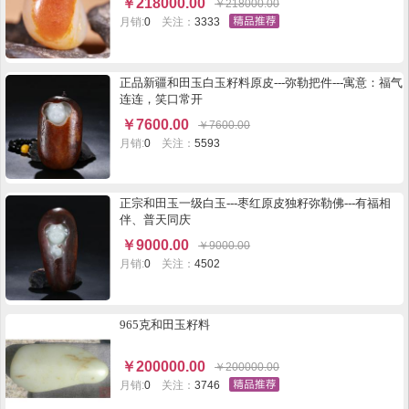
￥
218000.00
￥
218000.00
月销:
0
关注：
3333
正品新疆和田玉白玉籽料原皮---弥勒把件---寓意：福气
连连，笑口常开
￥
7600.00
￥
7600.00
月销:
0
关注：
5593
正宗和田玉一级白玉---枣红原皮独籽弥勒佛---有福相
伴、普天同庆
￥
9000.00
￥
9000.00
月销:
0
关注：
4502
965克和田玉籽料
￥
200000.00
￥
200000.00
月销:
0
关注：
3746