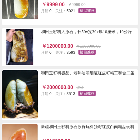
￥
9999.00
￥
9999.00
月销:
0
关注：
5021
和田玉籽料大原石，长50x宽30x厚10厘米，10公斤
￥
1200000.00
￥
1200000.00
月销:
0
关注：
3593
和田玉籽料极品、老熟油润细腻红皮籽精工和合二圣
￥
2000000.00
议价
月销:
0
关注：
3513
新疆和田玉籽料原石原籽玩料独籽红皮白肉精品玩料