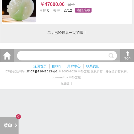
端正，昂首挺胸，意气风发，手拿元宝，自有一股潇
￥
47000.00
议价
洒气韵。童趣盎然！充满了童真童趣的欢乐气氛。 尺
月销:
0
关注：
2712
寸56-53.5-15.5mm，重82克 fsqgi212409
亲，已经最后一页了哦！
TOP
返回首页
购物车
用户中心
联系我们
ICP备案证书号:
京ICP备11042513号-1
© 2005-2026 中外艺苑 版权所有，并保留所有权利。
powered by 中外艺苑
百度统计
0