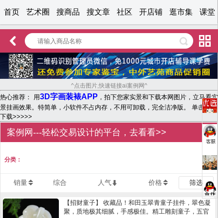
首页
艺术圈
搜商品
搜文章
社区
开店铺
逛市集
课堂
^点击图片,快速链接ai案例网^
3D字画装裱APP
热心推荐： 用
，拍下您家实景和下载本网图片，立马看实
景挂画效果。特简单，小软件不占内存，不用可卸载，完全洁净版。 单击文字
下载>>>>>
案例网---轻松交易设计的平台，去看看>>
分类：
销量
综合
人气
价格
筛选
【招财童子】 收藏品！和田玉翠青童子挂件，翠色凝
聚，质地极其细腻，手感极佳。精工雕刻童子，五官