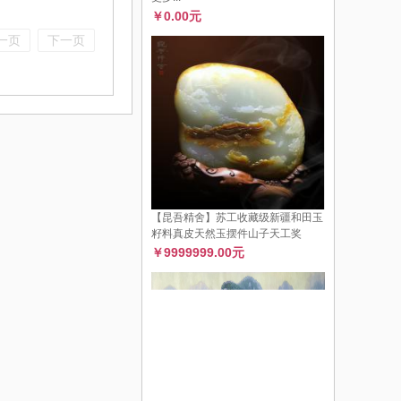
￥0.00元
一页
下一页
【昆吾精舍】苏工收藏级新疆和田玉
籽料真皮天然玉摆件山子天工奖
￥9999999.00元