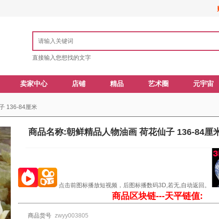
直接输入您想找的文字
卖家中心
店铺
精品
艺术圈
元宇宙
136-84厘米
商品名称:朝鲜精品人物油画 荷花仙子 136-84厘
点击前图标播放短视频，后图标播数码3D,若无,自动返回。
商品区块链---天平链值:
商品货号
zwyy003805