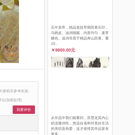
石中皇帝，精品老挝早期田黄石印，
乌鸦皮。油润细腻，内质均匀，麦芽
糖色。温润等质于精品寿山田黄。重
10...
￥9800.00元
大家购买参考依据。
评论(加密处理)
我要评价
从作品中我们能看到，苏慧龙其内心
的淡雅诗性，悠远自省和对美好生活
的亲切及热爱，这才使得其作品富有
更多...