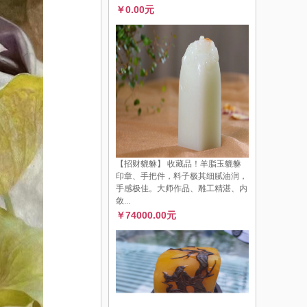
￥0.00元
【招财貔貅】 收藏品！羊脂玉貔貅
印章、手把件，料子极其细腻油润，
手感极佳。大师作品、雕工精湛、内
敛...
￥74000.00元