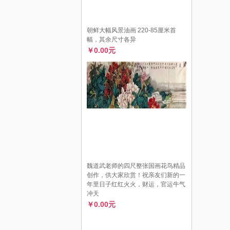
朝鲜大幅风景油画 220-85厘米首
幅，其余尺寸各异
￥0.00元
魏道武老师的四尺整张国画花鸟精品
创作，供大家欣赏！祝亲友们新的一
年里日子红红火火，财运，官运牛气
冲天
￥0.00元