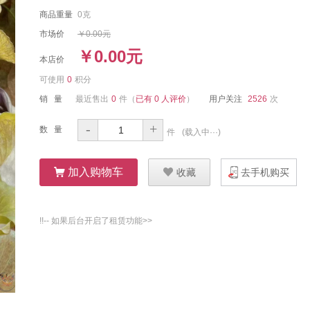
商品重量
0克
市场价
￥0.00元
￥0.00元
本店价
可使用
0
积分
销 量
最近售出
0
件
（
已有 0 人评价
）
用户关注
2526
次
-
+
数 量
件
(
载入中···
)
ŭ
加入购物车
Ū
收藏
去手机购买
!!-- 如果后台开启了租赁功能>>