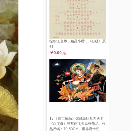
徐朝江老师，精品小楷，《心经》系
列
￥0.00元
13:【传世臻品】馆藏级纽瓦力唐卡
《白度母》纽瓦丽飞天系列作品。作
品尺幅：70-50CM。世界唐卡艺...